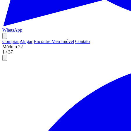
WhatsApp
Comprar
Alugar
Encontre Meu Imóvel
Contato
Módulo 22
1
/
37