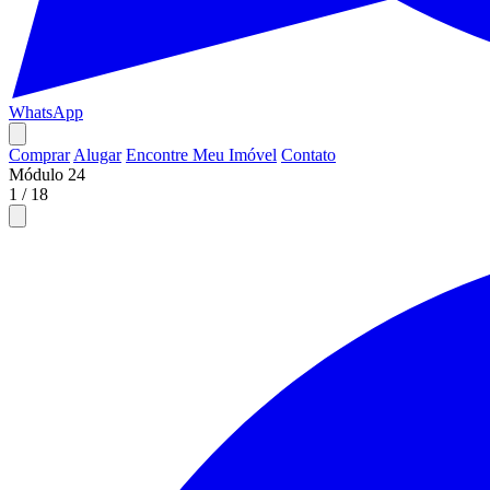
WhatsApp
Comprar
Alugar
Encontre Meu Imóvel
Contato
Módulo 24
1
/
18