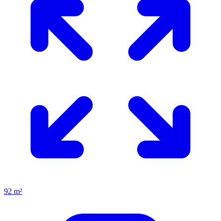
92 m²