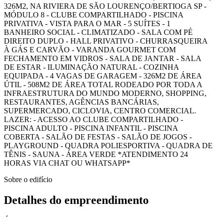
326M2, NA RIVIERA DE SÃO LOURENÇO/BERTIOGA SP -
MÓDULO 8 - CLUBE COMPARTILHADO - PISCINA
PRIVATIVA - VISTA PARA O MAR - 5 SUÍTES - 1
BANHEIRO SOCIAL - CLIMATIZADO - SALA COM PÉ
DIREITO DUPLO - HALL PRIVATIVO - CHURRASQUEIRA
À GÁS E CARVÃO - VARANDA GOURMET COM
FECHAMENTO EM VIDROS - SALA DE JANTAR - SALA
DE ESTAR - ILUMINAÇÃO NATURAL - COZINHA
EQUIPADA - 4 VAGAS DE GARAGEM - 326M2 DE ÁREA
ÚTIL - 508M2 DE ÁREA TOTAL RODEADO POR TODA A
INFRAESTRUTURA DO MUNDO MODERNO, SHOPPING,
RESTAURANTES, AGÊNCIAS BANCÁRIAS,
SUPERMERCADO, CICLOVIA, CENTRO COMERCIAL.
LAZER: - ACESSO AO CLUBE COMPARTILHADO -
PISCINA ADULTO - PISCINA INFANTIL - PISCINA
COBERTA - SALÃO DE FESTAS - SALÃO DE JOGOS -
PLAYGROUND - QUADRA POLIESPORTIVA - QUADRA DE
TÊNIS - SAUNA - ÁREA VERDE *ATENDIMENTO 24
HORAS VIA CHAT OU WHATSAPP*
Sobre o edifício
Detalhes do empreendimento