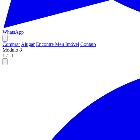
WhatsApp
Comprar
Alugar
Encontre Meu Imóvel
Contato
Módulo 8
1
/
11