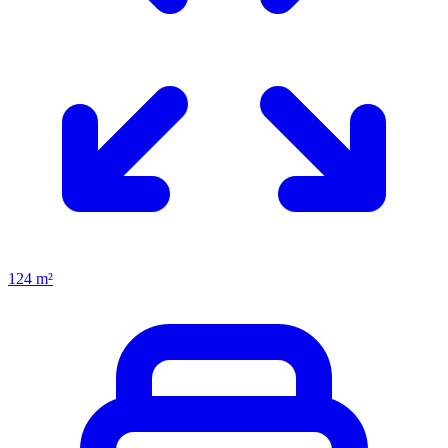
124 m²