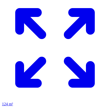
124 m²