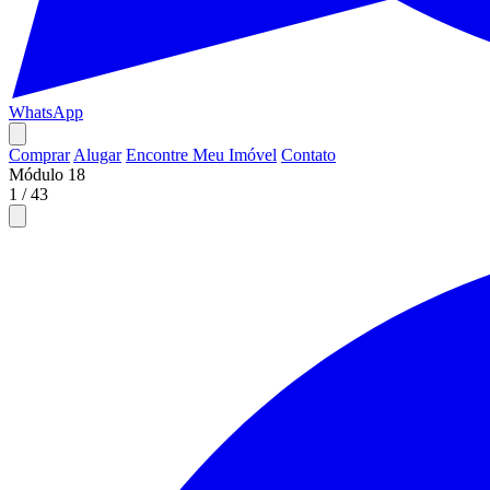
WhatsApp
Comprar
Alugar
Encontre Meu Imóvel
Contato
Módulo 18
1
/
43