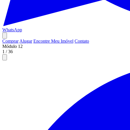
WhatsApp
Comprar
Alugar
Encontre Meu Imóvel
Contato
Módulo 12
1
/
36