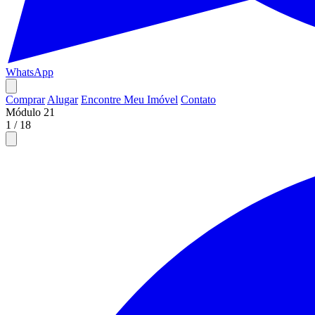
WhatsApp
Comprar
Alugar
Encontre Meu Imóvel
Contato
Módulo 21
1
/
18