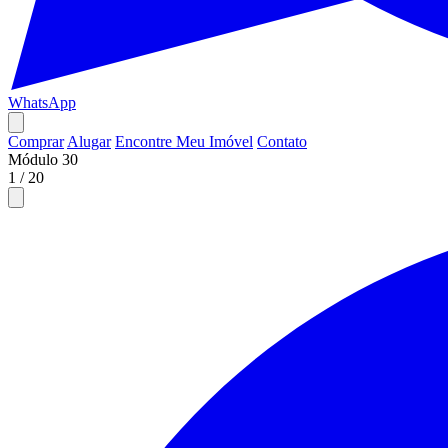
WhatsApp
Comprar
Alugar
Encontre Meu Imóvel
Contato
Módulo 30
1
/
20