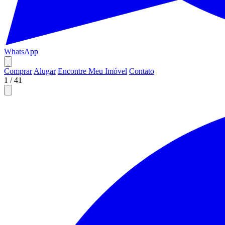
WhatsApp
Comprar
Alugar
Encontre Meu Imóvel
Contato
1
/
41