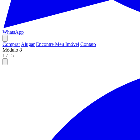
WhatsApp
Comprar
Alugar
Encontre Meu Imóvel
Contato
Módulo 8
1
/
15