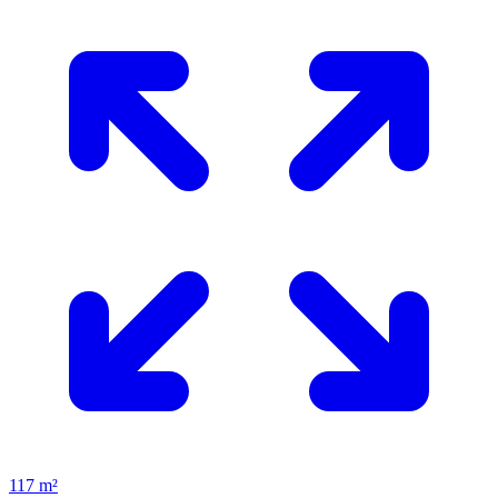
117 m²