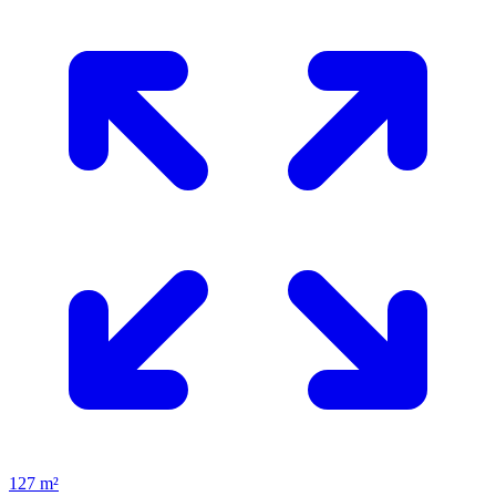
127 m²