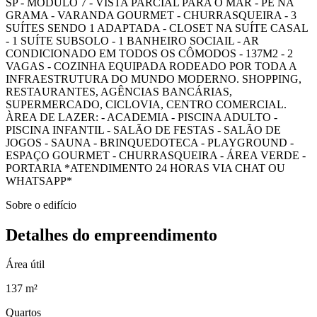
SP - MÓDULO 7 - VISTA PARCIAL PARA O MAR - PÉ NA
GRAMA - VARANDA GOURMET - CHURRASQUEIRA - 3
SUÍTES SENDO 1 ADAPTADA - CLOSET NA SUÍTE CASAL
- 1 SUÍTE SUBSOLO - 1 BANHEIRO SOCIAIL - AR
CONDICIONADO EM TODOS OS CÔMODOS - 137M2 - 2
VAGAS - COZINHA EQUIPADA RODEADO POR TODA A
INFRAESTRUTURA DO MUNDO MODERNO. SHOPPING,
RESTAURANTES, AGÊNCIAS BANCÁRIAS,
SUPERMERCADO, CICLOVIA, CENTRO COMERCIAL.
ÀREA DE LAZER: - ACADEMIA - PISCINA ADULTO -
PISCINA INFANTIL - SALÃO DE FESTAS - SALÃO DE
JOGOS - SAUNA - BRINQUEDOTECA - PLAYGROUND -
ESPAÇO GOURMET - CHURRASQUEIRA - ÁREA VERDE -
PORTARIA *ATENDIMENTO 24 HORAS VIA CHAT OU
WHATSAPP*
Sobre o edifício
Detalhes do empreendimento
Área útil
137 m²
Quartos