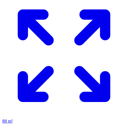
88 m²