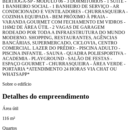
BERTIOGA-SP - MÓDULO 06 - 3 DORMITÓRIOS - 1 SUÍTE -
1 BANHEIRO SOCIAL - 1 BANHEIRO DE SERVIÇO - AR
CONDICIONADO E VENTILADORES - CHURRASQUEIRA -
COZINHA EQUIPADA - BEM PRÓXIMO À PRAIA -
VARANDA GOURMET COM FECHAMENTO EM VIDROS -
116M2 DE ÁREA ÚTIL - 2 VAGAS DE GARAGEM
RODEADO POR TODA A INFRAESTRUTURA DO MUNDO
MODERNO. SHOPPING, RESTAURANTES, AGÊNCIAS
BANCÁRIAS, SUPERMERCADO, CICLOVIA, CENTRO
COMERCIAL. LAZER DO PRÉDIO: - PISCINA ADULTO -
PISCINA INFANTIL - SAUNA - QUADRA POLIESPORTIVA -
ACADEMIA - PLAYGROUND - SALÃO DE FESTAS -
ESPAÇO GOURMET - CHURRASQUEIRA - ÁREA VERDE -
PORTARIA *ATENDIMENTO 24 HORAS VIA CHAT OU
WHATSAPP*
Sobre o edifício
Detalhes do empreendimento
Área útil
116 m²
Quartos