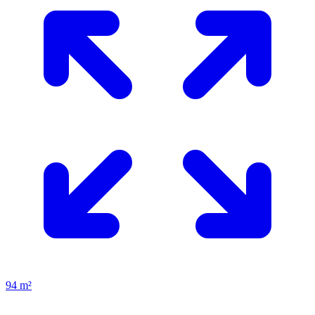
94 m²