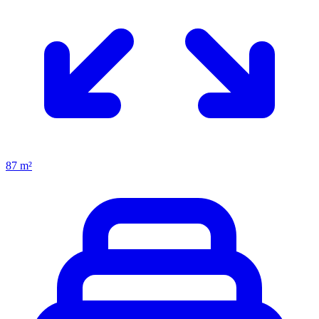
87 m²