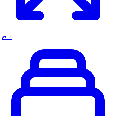
87 m²