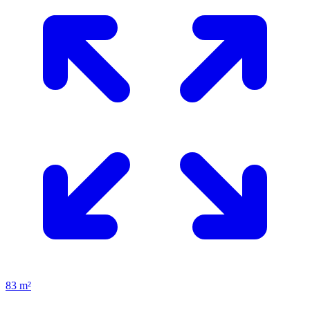
83 m²