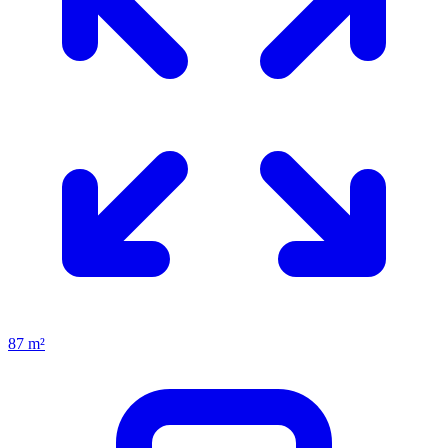
87 m²