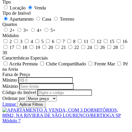
Tipo
Locação
Venda
Tipo de Imóvel
Apartamento
Casa
Terreno
Quartos
2+
3+
4+
5+
Módulos
2
3
4
5
6
7
8
11
12
15
16
17
18
19
20
21
22
24
26
28
30
Características Especiais
Aceita Permuta
Clube Compartilhado
Frente Mar
Pé
na Areia
Faixa de Preço
Mínimo
Máximo
Código do Imóvel
Ordenar por
Limpar
Aplicar Filtros
Módulo 7