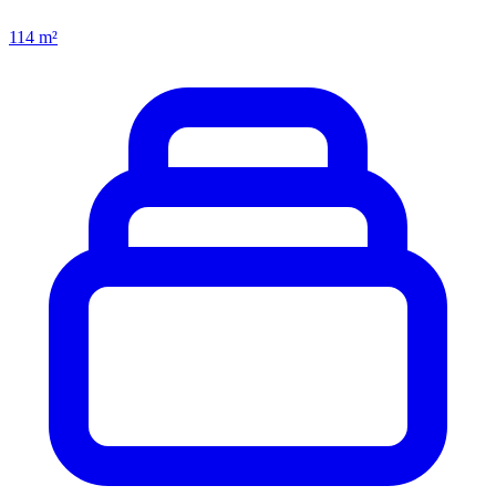
114 m²