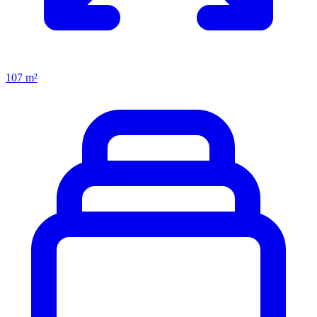
107 m²