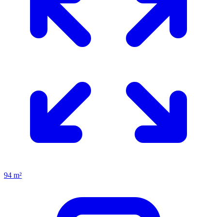
94 m²