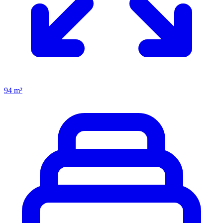
94 m²