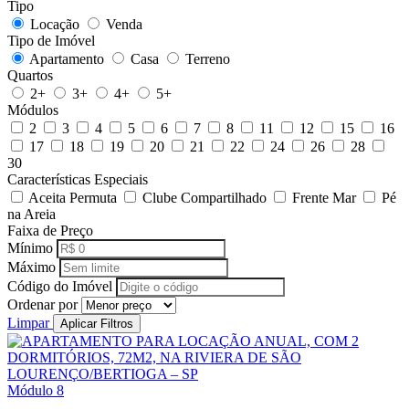
Tipo
Locação
Venda
Tipo de Imóvel
Apartamento
Casa
Terreno
Quartos
2+
3+
4+
5+
Módulos
2
3
4
5
6
7
8
11
12
15
16
17
18
19
20
21
22
24
26
28
30
Características Especiais
Aceita Permuta
Clube Compartilhado
Frente Mar
Pé
na Areia
Faixa de Preço
Mínimo
Máximo
Código do Imóvel
Ordenar por
Limpar
Aplicar Filtros
Módulo 8