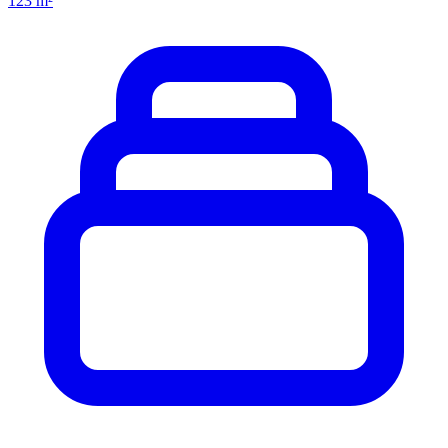
123 m²