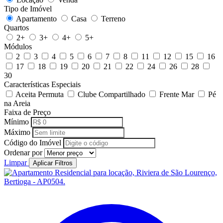
Tipo de Imóvel
Apartamento
Casa
Terreno
Quartos
2+
3+
4+
5+
Módulos
2
3
4
5
6
7
8
11
12
15
16
17
18
19
20
21
22
24
26
28
30
Características Especiais
Aceita Permuta
Clube Compartilhado
Frente Mar
Pé
na Areia
Faixa de Preço
Mínimo
Máximo
Código do Imóvel
Ordenar por
Limpar
Aplicar Filtros