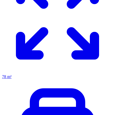
78 m²