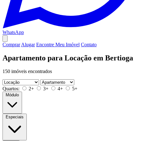
WhatsApp
Comprar
Alugar
Encontre Meu Imóvel
Contato
Apartamento para Locação em Bertioga
150 imóveis encontrados
Quartos:
2+
3+
4+
5+
Módulo
Especiais