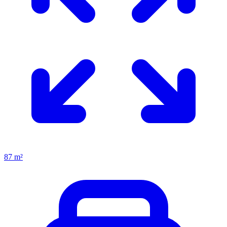
87 m²