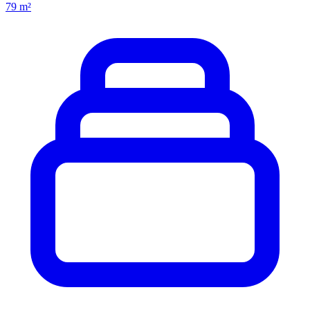
79 m²